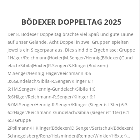
BÖDEXER DOPPELTAG 2025
Der 8. Bödexer Doppeltag brachte viel Spaß und gute Laune
auf unser Gelände. Acht Doppel in zwei Gruppen spielten
jeweils ein Siegerpaar aus. Dies sind die Ergebnisse: Gruppe
1Häger/Reichmann(Höxter)M.Senger/Hennig(Bödexen)Gund
elach/Sibila(Höxter)R.Senger/S.Klinger(Bödexen)
M.Senger/Hennig-Häger/Reichmann 3:6
3:6Gundelach/Sibila-R.Senger/Klinger 6:1
6:1M.Senger/Hennig-Gundelach/Sibila 1:6
3:6Häger/Reichmann-R.Senger/Klinger 6:1
6:0M.Senger/Hennig-R.Senger/Klinger (Sieger ist 3ter) 6:3
6:2Häger/Reichmann-Gundelach/Sibila (Sieger ist 1ter) 6:1
6:3 Gruppe
2Pollmann/H.Klinger(Bödexen)D.Senger/Sertschuk(Bödexen)
Schnegelsberg/Renz(Holzminden)Rempe/Winkler(Höxter)…