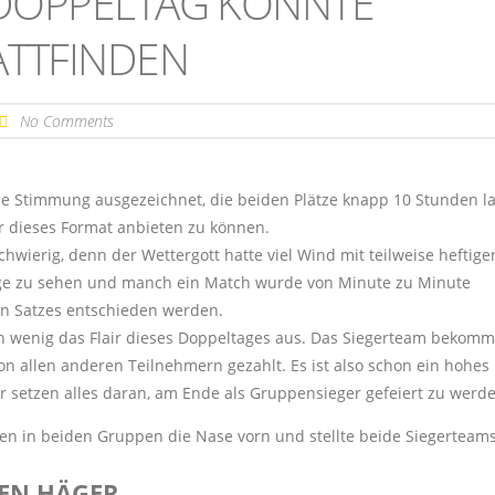
R DOPPELTAG KONNTE
ATTFINDEN
No Comments
die Stimmung ausgezeichnet, die beiden Plätze knapp 10 Stunden l
r dieses Format anbieten zu können.
chwierig, denn der Wettergott hatte viel Wind mit teilweise heftige
üge zu sehen und manch ein Match wurde von Minute zu Minute
en Satzes entschieden werden.
n wenig das Flair dieses Doppeltages aus. Das Siegerteam bekom
on allen anderen Teilnehmern gezahlt. Es ist also schon ein hohe
r setzen alles daran, am Ende als Gruppensieger gefeiert zu werde
en in beiden Gruppen die Nase vorn und stellte beide Siegerteams
TEN HÄGER