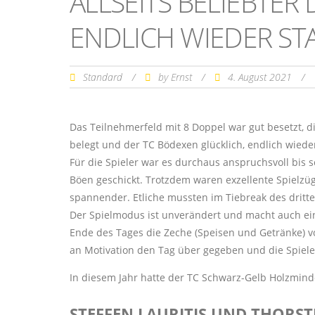
ALLSEITS BELIEBTE
ENDLICH WIEDER ST
Standard
/
by
/
4. August 2021
/
Ernst
Das Teilnehmerfeld mit 8 Doppel war gut besetzt, 
belegt und der TC Bödexen glücklich, endlich wiede
Für die Spieler war es durchaus anspruchsvoll bis s
Böen geschickt. Trotzdem waren exzellente Spielz
spannender. Etliche mussten im Tiebreak des dritt
Der Spielmodus ist unverändert und macht auch ei
Ende des Tages die Zeche (Speisen und Getränke) v
an Motivation den Tag über gegeben und die Spiele
In diesem Jahr hatte der TC Schwarz-Gelb Holzmind
STEFFEN LAURITIS UND THORS