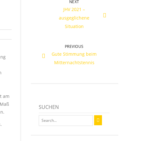
NEXT
JHV 2021 –
ausgeglichene
Situation
PREVIOUS
Gute Stimmung beim
ang
Mitternachtstennis
n
mt am
s Maß
SUCHEN
n.
.