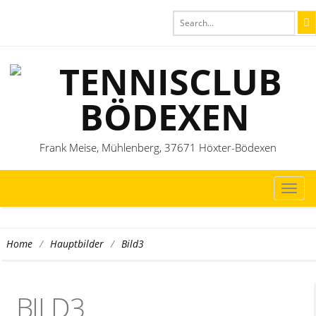
Frank Meise, Mühlenberg, 37671 Höxter-Bödexen
TOG
NAVI
/
/
Bild3
Home
Hauptbilder
BILD3