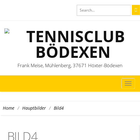
Frank Meise, Mühlenberg, 37671 Höxter-Bödexen
TOG
NAVI
/
/
Bild4
Home
Hauptbilder
BILD4