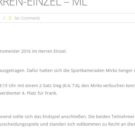
RREN-EINZEL – ML
6
/
No Comments
nsmeister 2016 im Herren Einzel.
 ausgetragen. Dafür hatten sich die Sportkameraden Mirko Senger
5 Uhr mit einem 2-Satz-Sieg (6:4, 7:6), den Mirko verbuchen konn
verdienter 4. Platz für Frank.
nend sollte sich das Endspiel anschließen. Die beiden Teilnehmer
usscheidungsspiele und standen sich vollkommen zu Recht an di