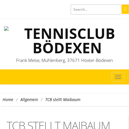
Frank Meise, Mühlenberg, 37671 Höxter-Bödexen
TOG
NAVI
/
/
TCB stellt Maibaum
Home
Allgemein
TCB STELLT MAIBAUM