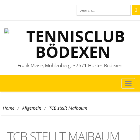
Frank Meise, Mühlenberg, 37671 Höxter-Bödexen
TOG
NAVI
/
/
TCB stellt Maibaum
Home
Allgemein
TCB STELLT MAIBAUM